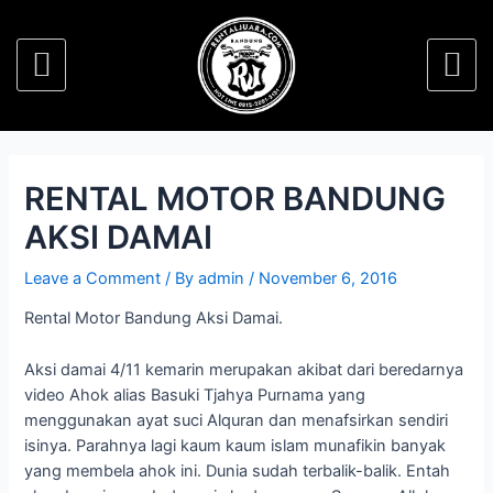
RENTAL MOTOR BANDUNG
AKSI DAMAI
Leave a Comment
/ By
admin
/
November 6, 2016
Rental Motor Bandung Aksi Damai.
Aksi damai 4/11 kemarin merupakan akibat dari beredarnya
video Ahok alias Basuki Tjahya Purnama yang
menggunakan ayat suci Alquran dan menafsirkan sendiri
isinya. Parahnya lagi kaum kaum islam munafikin banyak
yang membela ahok ini. Dunia sudah terbalik-balik. Entah