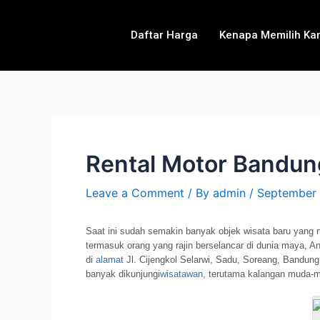
Daftar Harga
Kenapa Memilih Ka
Rental Motor Bandun
Leave a Comment
/ By
admin
/
September 
Saat ini sudah semakin banyak objek wisata baru yang n
termasuk orang yang rajin berselancar di dunia maya, 
di
alamat
Jl. Cijengkol Selarwi, Sadu, Soreang, Bandun
banyak dikunjungi
wisatawan
, terutama kalangan muda-mu