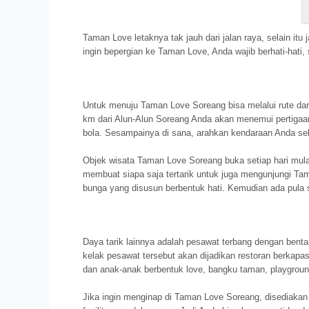
Taman Love letaknya tak jauh dari jalan raya, selain i
ingin bepergian ke Taman Love, Anda wajib berhati-hati,
Untuk menuju Taman Love Soreang bisa melalui rute dari
km dari Alun-Alun Soreang Anda akan menemui pertigaa
bola. Sesampainya di sana, arahkan kendaraan Anda sek
Objek wisata Taman Love Soreang buka setiap hari mul
membuat siapa saja tertarik untuk juga mengunjungi T
bunga yang disusun berbentuk hati. Kemudian ada pula s
Daya tarik lainnya adalah pesawat terbang dengan benta
kelak pesawat tersebut akan dijadikan restoran berkapa
dan anak-anak berbentuk love, bangku taman, playground
Jika ingin menginap di Taman Love Soreang, disediakan 