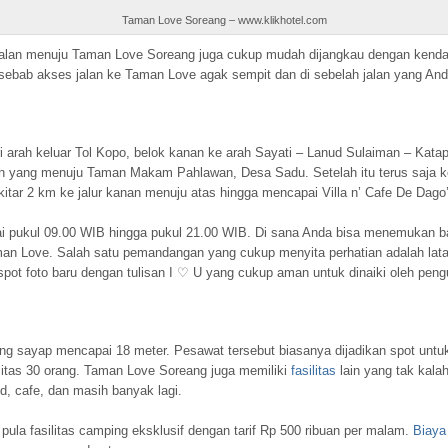
Taman Love Soreang – www.klikhotel.com
tu jalan menuju Taman Love Soreang juga cukup mudah dijangkau dengan kenda
 sebab akses jalan ke Taman Love agak sempit dan di sebelah jalan yang Anda 
 arah keluar Tol Kopo, belok kanan ke arah Sayati – Lanud Sulaiman – Katap
n yang menuju Taman Makam Pahlawan, Desa Sadu. Setelah itu terus saja ke
itar 2 km ke jalur kanan menuju atas hingga mencapai Villa n’ Cafe De Da
ai pukul 09.00 WIB hingga pukul 21.00 WIB. Di sana Anda bisa menemukan b
aman Love. Salah satu pemandangan yang cukup menyita perhatian adalah la
pot foto baru dengan tulisan I ♡ U yang cukup aman untuk dinaiki oleh peng
ng sayap mencapai 18 meter. Pesawat tersebut biasanya dijadikan spot untuk
sitas 30 orang. Taman Love Soreang juga memiliki
fasilitas
lain yang tak kala
, cafe, dan masih banyak lagi.
pula fasilitas camping eksklusif dengan tarif Rp 500 ribuan per malam.
Biaya