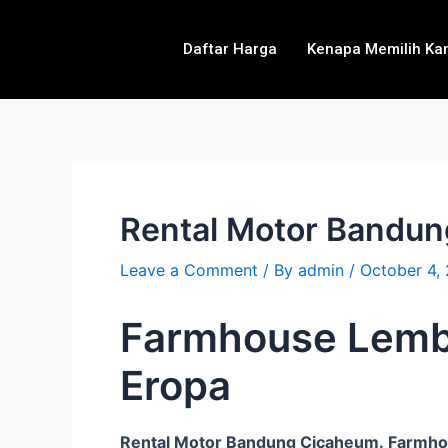
Daftar Harga
Kenapa Memilih Ka
Rental Motor Bandu
Leave a Comment
/ By
admin
/
October 4,
Farmhouse Lemb
Eropa
Rental Motor Bandung Cicaheum. Farmh