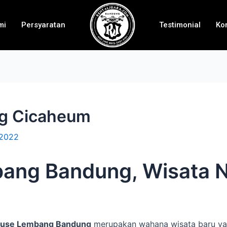
mi
Persyaratan
Testimonial
Ko
ng Cicaheum
 2022
ang Bandung, Wisata N
ouse Lembang Bandung
merupakan wahana wisata baru yan