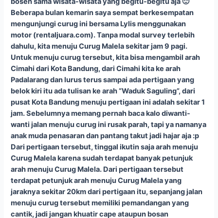
bosen sama wisata-wisata yang begitu-begitu aja 🙂
Beberapa bulan kemarin saya sempat berkesempatan
mengunjungi curug ini bersama Lylis menggunakan
motor (rentaljuara.com). Tanpa modal survey terlebih
dahulu, kita menuju Curug Malela sekitar jam 9 pagi.
Untuk menuju curug tersebut, kita bisa mengambil arah
Cimahi dari Kota Bandung, dari Cimahi kita ke arah
Padalarang dan lurus terus sampai ada pertigaan yang
belok kiri itu ada tulisan ke arah “Waduk Saguling”, dari
pusat Kota Bandung menuju pertigaan ini adalah sekitar 1
jam. Sebelumnya memang pernah baca kalo diwanti-
wanti jalan menuju curug ini rusak parah, tapi ya namanya
anak muda penasaran dan pantang takut jadi hajar aja :p
Dari pertigaan tersebut, tinggal ikutin saja arah menuju
Curug Malela karena sudah terdapat banyak petunjuk
arah menuju Curug Malela. Dari pertigaan tersebut
terdapat petunjuk arah menuju Curug Malela yang
jaraknya sekitar 20km dari pertigaan itu, sepanjang jalan
menuju curug tersebut memiliki pemandangan yang
cantik, jadi jangan khuatir cape ataupun bosan